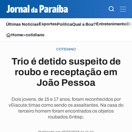
Esportes
Entretenimento
Bl
Últimas Notícias
Política
Qual a Boa?
Home
>
cotidiano
COTIDIANO
Trio é detido suspeito de
roubo e receptação em
João Pessoa
Dois jovens, de 15 e 17 anos, foram reconhecidos por
v&iacute;timas como sendo os assaltantes. Na casa do
terceiro homem foram encontrados os objetos
roubados.&nbsp;