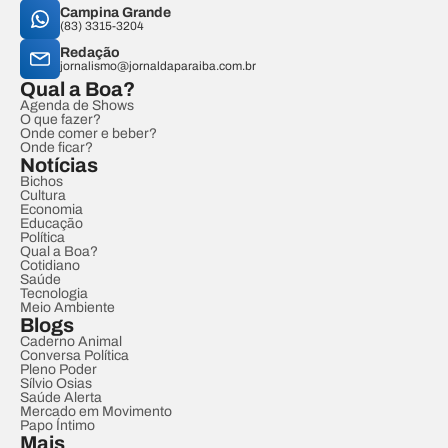
Campina Grande
(83) 3315-3204
Redação
jornalismo@jornaldaparaiba.com.br
Qual a Boa?
Agenda de Shows
O que fazer?
Onde comer e beber?
Onde ficar?
Notícias
Bichos
Cultura
Economia
Educação
Política
Qual a Boa?
Cotidiano
Saúde
Tecnologia
Meio Ambiente
Blogs
Caderno Animal
Conversa Política
Pleno Poder
Sílvio Osias
Saúde Alerta
Mercado em Movimento
Papo Íntimo
Mais