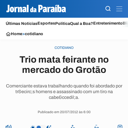
Esportes
Entretenimento
Bl
Últimas Notícias
Política
Qual a Boa?
Home
>
cotidiano
COTIDIANO
Trio mata feirante no
mercado do Grotão
Comerciante estava trabalhando quando foi abordado por
tr&ecirc;s homens e assassinado com um tiro na
cabe&ccedil;a.
Publicado em 20/07/2012 às 6:00