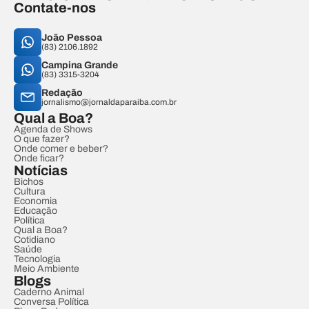
Contate-nos
João Pessoa
(83) 2106.1892
Campina Grande
(83) 3315-3204
Redação
jornalismo@jornaldaparaiba.com.br
Qual a Boa?
Agenda de Shows
O que fazer?
Onde comer e beber?
Onde ficar?
Notícias
Bichos
Cultura
Economia
Educação
Política
Qual a Boa?
Cotidiano
Saúde
Tecnologia
Meio Ambiente
Blogs
Caderno Animal
Conversa Política