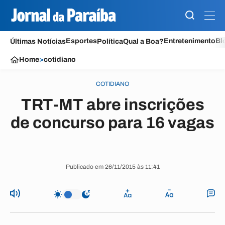
Esportes
Entretenimento
Bl
Últimas Notícias
Política
Qual a Boa?
Home
>
cotidiano
COTIDIANO
TRT-MT abre inscrições
de concurso para 16 vagas
Publicado em 26/11/2015 às 11:41