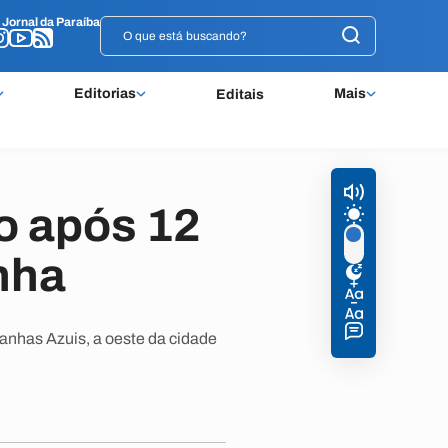
o
o
Jornal da Paraíba
Jornal da Paraíba
Editorias
Mais
Editais
o após 12
nha
anhas Azuis, a oeste da cidade