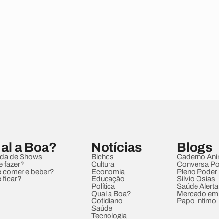
al a Boa?
Notícias
Blogs
da de Shows
Bichos
Caderno Ani
e fazer?
Cultura
Conversa Pol
 comer e beber?
Economia
Pleno Poder
 ficar?
Educação
Sílvio Osias
Política
Saúde Alerta
Qual a Boa?
Mercado em
Cotidiano
Papo Íntimo
Saúde
Tecnologia