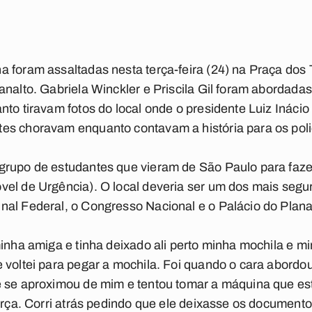
a foram assaltadas nesta terça-feira (24) na Praça dos
analto. Gabriela Winckler e Priscila Gil foram abordad
to tiravam fotos do local onde o presidente Luiz Inácio 
es choravam enquanto contavam a história para os polic
grupo de estudantes que vieram de São Paulo para faz
el de Urgência). O local deveria ser um dos mais segur
al Federal, o Congresso Nacional e o Palácio do Plana
minha amiga e tinha deixado ali perto minha mochila e mi
 voltei para pegar a mochila. Foi quando o cara abordou
e se aproximou de mim e tentou tomar a máquina que e
força. Corri atrás pedindo que ele deixasse os document