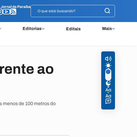
o
o
Jornal da Paraíba
Jornal da Paraíba
Editorias
Mais
Editais
rente ao
 a menos de 100 metros do