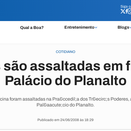
Siga 
Siga 
Entretenimento
Blogs
Qual a Boa?
COTIDIANO
s são assaltadas em f
Palácio do Planalto
ina foram assaltadas na Pra&ccedil;a dos Tr&ecirc;s Poderes,
Pal&aacute;cio do Planalto.
Publicado em 24/06/2008 às 18:29