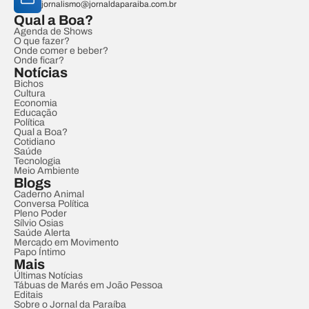
jornalismo@jornaldaparaiba.com.br
Qual a Boa?
Agenda de Shows
O que fazer?
Onde comer e beber?
Onde ficar?
Notícias
Bichos
Cultura
Economia
Educação
Política
Qual a Boa?
Cotidiano
Saúde
Tecnologia
Meio Ambiente
Blogs
Caderno Animal
Conversa Política
Pleno Poder
Sílvio Osias
Saúde Alerta
Mercado em Movimento
Papo Íntimo
Mais
Últimas Notícias
Tábuas de Marés em João Pessoa
Editais
Sobre o Jornal da Paraíba