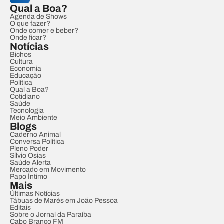
Qual a Boa?
Agenda de Shows
O que fazer?
Onde comer e beber?
Onde ficar?
Notícias
Bichos
Cultura
Economia
Educação
Política
Qual a Boa?
Cotidiano
Saúde
Tecnologia
Meio Ambiente
Blogs
Caderno Animal
Conversa Política
Pleno Poder
Sílvio Osias
Saúde Alerta
Mercado em Movimento
Papo Íntimo
Mais
Últimas Notícias
Tábuas de Marés em João Pessoa
Editais
Sobre o Jornal da Paraíba
Cabo Branco FM