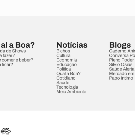
al a Boa?
Notícias
Blogs
da de Shows
Bichos
Caderno Ani
e fazer?
Cultura
Conversa Pol
 comer e beber?
Economia
Pleno Poder
 ficar?
Educação
Sílvio Osias
Política
Saúde Alerta
Qual a Boa?
Mercado em
Cotidiano
Papo Íntimo
Saúde
Tecnologia
Meio Ambiente