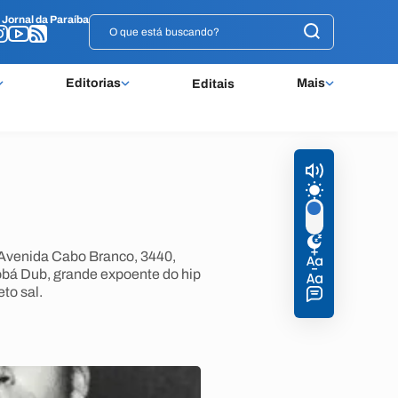
o
o
Jornal da Paraíba
Jornal da Paraíba
Editorias
Mais
Editais
a Avenida Cabo Branco, 3440,
á Dub, grande expoente do hip
to sal.