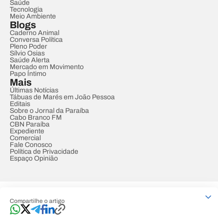
Saúde
Tecnologia
Meio Ambiente
Blogs
Caderno Animal
Conversa Política
Pleno Poder
Sílvio Osias
Saúde Alerta
Mercado em Movimento
Papo Íntimo
Mais
Últimas Notícias
Tábuas de Marés em João Pessoa
Editais
Sobre o Jornal da Paraíba
Cabo Branco FM
CBN Paraíba
Expediente
Comercial
Fale Conosco
Política de Privacidade
Espaço Opinião
© REDE PARAÍBA DE COMUNICAÇÃO
Compartilhe o artigo
Developed by
Designed by