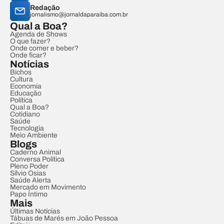
Redação
jornalismo@jornaldaparaiba.com.br
Qual a Boa?
Agenda de Shows
O que fazer?
Onde comer e beber?
Onde ficar?
Notícias
Bichos
Cultura
Economia
Educação
Política
Qual a Boa?
Cotidiano
Saúde
Tecnologia
Meio Ambiente
Blogs
Caderno Animal
Conversa Política
Pleno Poder
Sílvio Osias
Saúde Alerta
Mercado em Movimento
Papo Íntimo
Mais
Últimas Notícias
Tábuas de Marés em João Pessoa