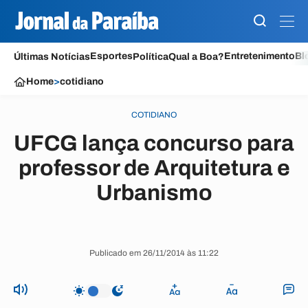
Esportes
Entretenimento
Bl
Últimas Notícias
Política
Qual a Boa?
Home
>
cotidiano
COTIDIANO
UFCG lança concurso para
professor de Arquitetura e
Urbanismo
Publicado em 26/11/2014 às 11:22