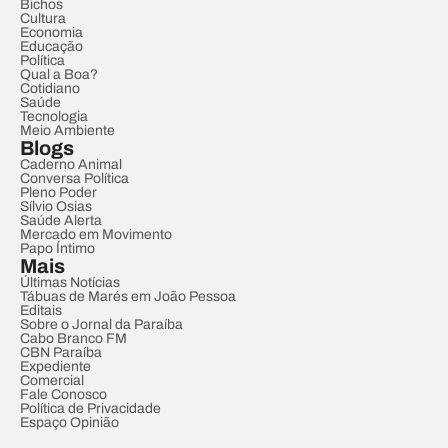
Bichos
Cultura
Economia
Educação
Política
Qual a Boa?
Cotidiano
Saúde
Tecnologia
Meio Ambiente
Blogs
Caderno Animal
Conversa Política
Pleno Poder
Sílvio Osias
Saúde Alerta
Mercado em Movimento
Papo Íntimo
Mais
Últimas Notícias
Tábuas de Marés em João Pessoa
Editais
Sobre o Jornal da Paraíba
Cabo Branco FM
CBN Paraíba
Expediente
Comercial
Fale Conosco
Política de Privacidade
Espaço Opinião