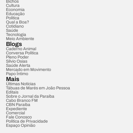
Bichos
Cultura
Economia
Educação
Política
Qual a Boa?
Cotidiano
Saúde
Tecnologia
Meio Ambiente
Blogs
Caderno Animal
Conversa Política
Pleno Poder
Sílvio Osias
Saúde Alerta
Mercado em Movimento
Papo Íntimo
Mais
Últimas Notícias
Tábuas de Marés em João Pessoa
Editais
Sobre o Jornal da Paraíba
Cabo Branco FM
CBN Paraíba
Expediente
Comercial
Fale Conosco
Política de Privacidade
Espaço Opinião