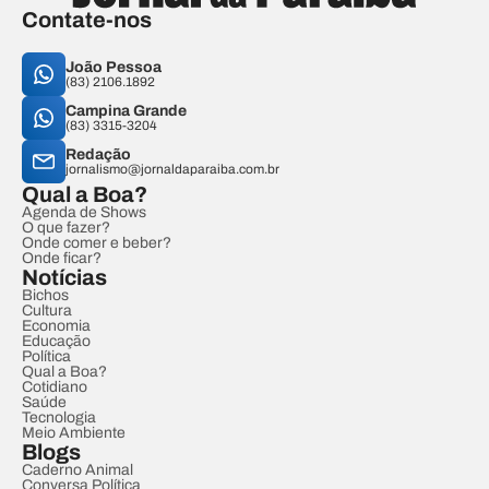
Contate-nos
João Pessoa
(83) 2106.1892
Campina Grande
(83) 3315-3204
Redação
jornalismo@jornaldaparaiba.com.br
Qual a Boa?
Agenda de Shows
O que fazer?
Onde comer e beber?
Onde ficar?
Notícias
Bichos
Cultura
Economia
Educação
Política
Qual a Boa?
Cotidiano
Saúde
Tecnologia
Meio Ambiente
Blogs
Caderno Animal
Conversa Política