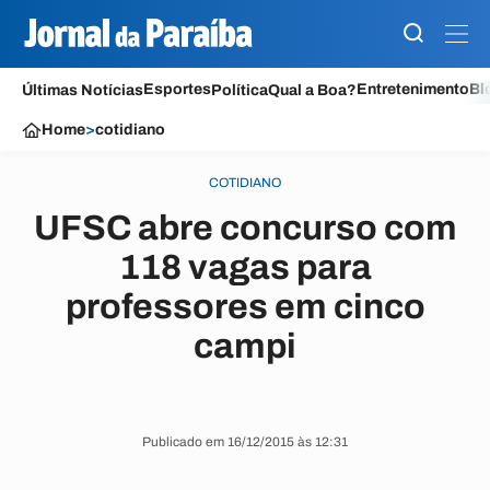
Esportes
Entretenimento
Bl
Últimas Notícias
Política
Qual a Boa?
Home
>
cotidiano
COTIDIANO
UFSC abre concurso com
118 vagas para
professores em cinco
campi
Publicado em 16/12/2015 às 12:31