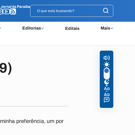
o
o
Jornal da Paraíba
Jornal da Paraíba
Editorias
Mais
Editais
9)
 minha preferência, um por