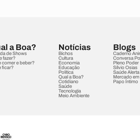
al a Boa?
Notícias
Blogs
da de Shows
Bichos
Caderno Ani
e fazer?
Cultura
Conversa Pol
 comer e beber?
Economia
Pleno Poder
 ficar?
Educação
Sílvio Osias
Política
Saúde Alerta
Qual a Boa?
Mercado em
Cotidiano
Papo Íntimo
Saúde
Tecnologia
Meio Ambiente