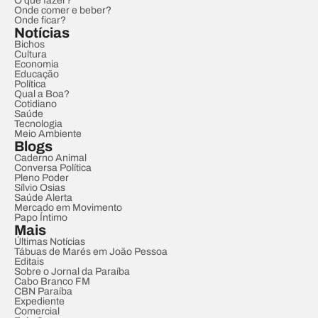
O que fazer?
Onde comer e beber?
Onde ficar?
Notícias
Bichos
Cultura
Economia
Educação
Política
Qual a Boa?
Cotidiano
Saúde
Tecnologia
Meio Ambiente
Blogs
Caderno Animal
Conversa Política
Pleno Poder
Sílvio Osias
Saúde Alerta
Mercado em Movimento
Papo Íntimo
Mais
Últimas Notícias
Tábuas de Marés em João Pessoa
Editais
Sobre o Jornal da Paraíba
Cabo Branco FM
CBN Paraíba
Expediente
Comercial