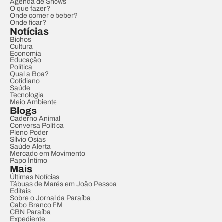
Agenda de Shows
O que fazer?
Onde comer e beber?
Onde ficar?
Notícias
Bichos
Cultura
Economia
Educação
Política
Qual a Boa?
Cotidiano
Saúde
Tecnologia
Meio Ambiente
Blogs
Caderno Animal
Conversa Política
Pleno Poder
Sílvio Osias
Saúde Alerta
Mercado em Movimento
Papo Íntimo
Mais
Últimas Notícias
Tábuas de Marés em João Pessoa
Editais
Sobre o Jornal da Paraíba
Cabo Branco FM
CBN Paraíba
Expediente