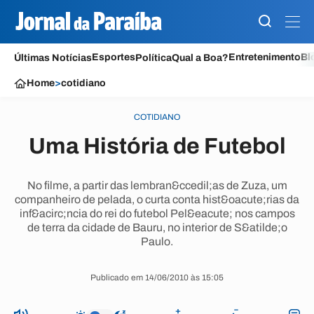
Esportes
Entretenimento
Bl
Últimas Notícias
Política
Qual a Boa?
Home
>
cotidiano
COTIDIANO
Uma História de Futebol
No filme, a partir das lembran&ccedil;as de Zuza, um
companheiro de pelada, o curta conta hist&oacute;rias da
inf&acirc;ncia do rei do futebol Pel&eacute; nos campos
de terra da cidade de Bauru, no interior de S&atilde;o
Paulo.
Publicado em 14/06/2010 às 15:05