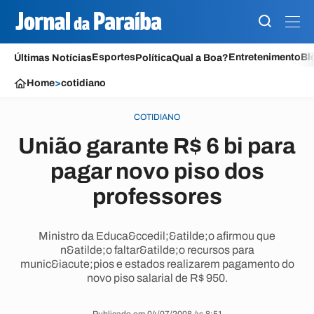
Esportes
Entretenimento
Bl
Últimas Notícias
Política
Qual a Boa?
Home
>
cotidiano
COTIDIANO
União garante R$ 6 bi para
pagar novo piso dos
professores
Ministro da Educa&ccedil;&atilde;o afirmou que
n&atilde;o faltar&atilde;o recursos para
munic&iacute;pios e estados realizarem pagamento do
novo piso salarial de R$ 950.