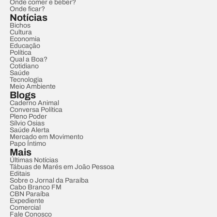
Onde comer e beber?
Onde ficar?
Notícias
Bichos
Cultura
Economia
Educação
Política
Qual a Boa?
Cotidiano
Saúde
Tecnologia
Meio Ambiente
Blogs
Caderno Animal
Conversa Política
Pleno Poder
Sílvio Osias
Saúde Alerta
Mercado em Movimento
Papo Íntimo
Mais
Últimas Notícias
Tábuas de Marés em João Pessoa
Editais
Sobre o Jornal da Paraíba
Cabo Branco FM
CBN Paraíba
Expediente
Comercial
Fale Conosco