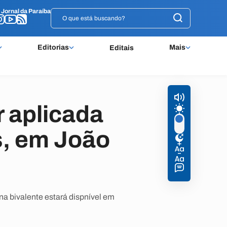
o
o
Jornal da Paraíba
Jornal da Paraíba
Editorias
Mais
Editais
r aplicada
s, em João
na bivalente estará dispnível em