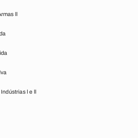
rmas ll
ida
ida
lva
ndústrias l e ll