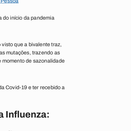
o Pessoa
a do início da pandemia
isto que a bivalente traz,
das mutações, trazendo as
te momento de sazonalidade
a Covid-19 e ter recebido a
a Influenza: