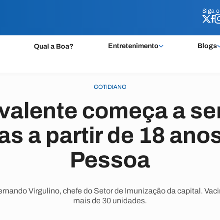
Siga 
Siga 
Entretenimento
Blogs
Qual a Boa?
COTIDIANO
valente começa a se
s a partir de 18 ano
Pessoa
ernando Virgulino, chefe do Setor de Imunização da capital. Vaci
mais de 30 unidades.