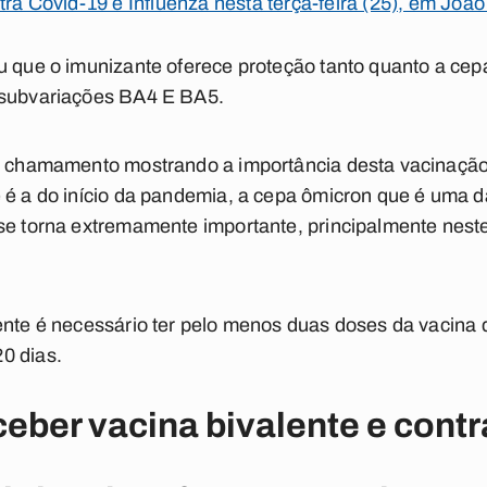
tra Covid-19 e Influenza nesta terça-feira (25), em Joã
u que o imunizante oferece proteção tanto quanto a cep
 subvariações BA4 E BA5.
e chamamento mostrando a importância desta vacinação v
e é a do início da pandemia, a cepa ômicron que é uma 
 se torna extremamente importante, principalmente nes
ente é necessário ter pelo menos duas doses da vacina d
0 dias.
ceber vacina bivalente e contr