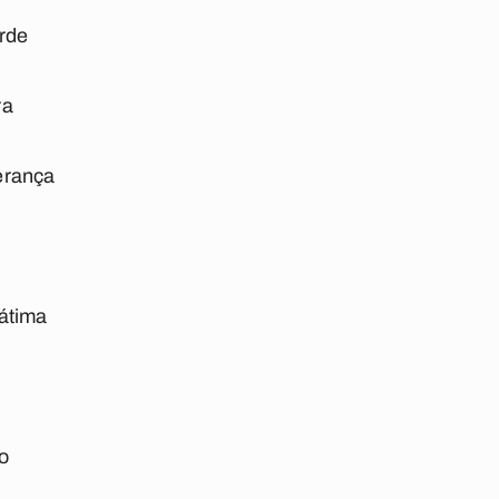
rde
ra
erança
átima
o