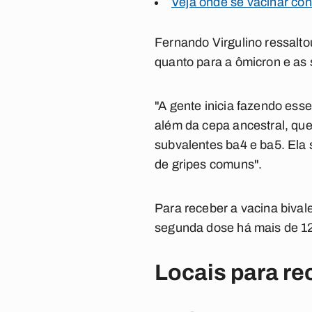
Veja onde se vacinar con
Fernando Virgulino ressalto
quanto para a ômicron e as
"A gente inicia fazendo ess
além da cepa ancestral, qu
subvalentes ba4 e ba5. Ela
de gripes comuns".
Para receber a vacina bival
segunda dose há mais de 12
Locais para re