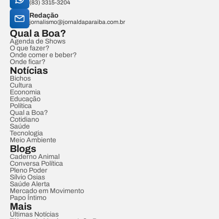
(83) 3315-3204
Redação
jornalismo@jornaldaparaiba.com.br
Qual a Boa?
Agenda de Shows
O que fazer?
Onde comer e beber?
Onde ficar?
Notícias
Bichos
Cultura
Economia
Educação
Política
Qual a Boa?
Cotidiano
Saúde
Tecnologia
Meio Ambiente
Blogs
Caderno Animal
Conversa Política
Pleno Poder
Sílvio Osias
Saúde Alerta
Mercado em Movimento
Papo Íntimo
Mais
Últimas Notícias