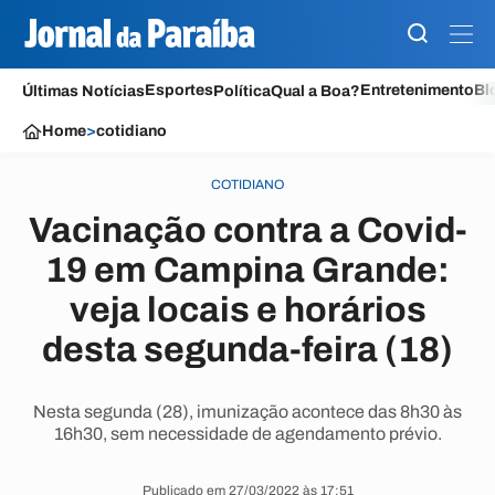
Esportes
Entretenimento
Bl
Últimas Notícias
Política
Qual a Boa?
Home
>
cotidiano
COTIDIANO
Vacinação contra a Covid-
19 em Campina Grande:
veja locais e horários
desta segunda-feira (18)
Nesta segunda (28), imunização acontece das 8h30 às
16h30, sem necessidade de agendamento prévio.
Publicado em 27/03/2022 às 17:51