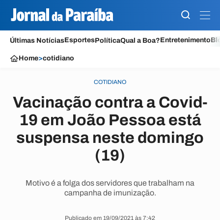
Esportes
Entretenimento
Bl
Últimas Notícias
Política
Qual a Boa?
Home
>
cotidiano
COTIDIANO
Vacinação contra a Covid-
19 em João Pessoa está
suspensa neste domingo
(19)
Motivo é a folga dos servidores que trabalham na
campanha de imunização.
Publicado em 19/09/2021 às 7:42