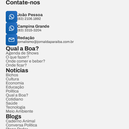
Contate-nos
João Pessoa
(83) 2106.1892
Campina Grande
(83) 3315-3204
Redação
jornalismo@jornaldaparaiba.com.br
Qual a Boa?
Agenda de Shows
O que fazer?
Onde comer e beber?
Onde ficar?
Notícias
Bichos
Cultura
Economia
Educação
Política
Qual a Boa?
Cotidiano
Saúde
Tecnologia
Meio Ambiente
Blogs
Caderno Animal
Conversa Política