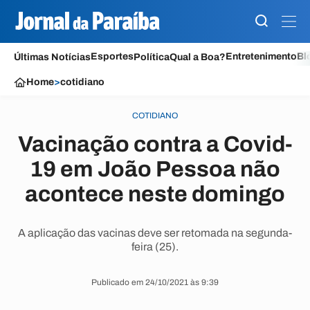
Esportes
Entretenimento
Bl
Últimas Notícias
Política
Qual a Boa?
Home
>
cotidiano
COTIDIANO
Vacinação contra a Covid-
19 em João Pessoa não
acontece neste domingo
A aplicação das vacinas deve ser retomada na segunda-
feira (25).
Publicado em 24/10/2021 às 9:39