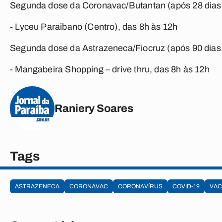
Segunda dose da Coronavac/Butantan (após 28 dias 
- Lyceu Paraibano (Centro), das 8h às 12h
Segunda dose da Astrazeneca/Fiocruz (após 90 dias 
- Mangabeira Shopping – drive thru, das 8h às 12h
Raniery Soares
Tags
ASTRAZENECA
CORONAVAC
CORONAVÍRUS
COVID-19
VAC