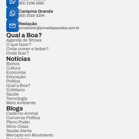
(83) 2106.1892
Campina Grande
(83) 3315-3204
Redação
jornalismo@jornaldaparaiba.com.br
Qual a Boa?
Agenda de Shows
O que fazer?
Onde comer e beber?
Onde ficar?
Notícias
Bichos
Cultura
Economia
Educação
Política
Qual a Boa?
Cotidiano
Saúde
Tecnologia
Meio Ambiente
Blogs
Caderno Animal
Conversa Política
Pleno Poder
Sílvio Osias
Saúde Alerta
Mercado em Movimento