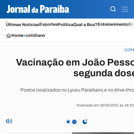
Esportes
Entretenimento
Bl
Últimas Notícias
Política
Qual a Boa?
Home
>
cotidiano
COTI
Vacinação em João Pesso
segunda dose
Postos localizados no Lyceu Paraibano e no drive-thr
Publicado em 25/05/2021 às 19:20 