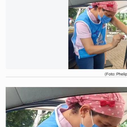
(Foto: Pheli