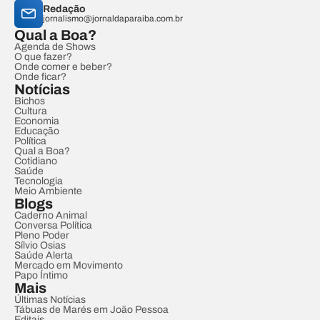
Redação
jornalismo@jornaldaparaiba.com.br
Qual a Boa?
Agenda de Shows
O que fazer?
Onde comer e beber?
Onde ficar?
Notícias
Bichos
Cultura
Economia
Educação
Política
Qual a Boa?
Cotidiano
Saúde
Tecnologia
Meio Ambiente
Blogs
Caderno Animal
Conversa Política
Pleno Poder
Sílvio Osias
Saúde Alerta
Mercado em Movimento
Papo Íntimo
Mais
Últimas Notícias
Tábuas de Marés em João Pessoa
Editais