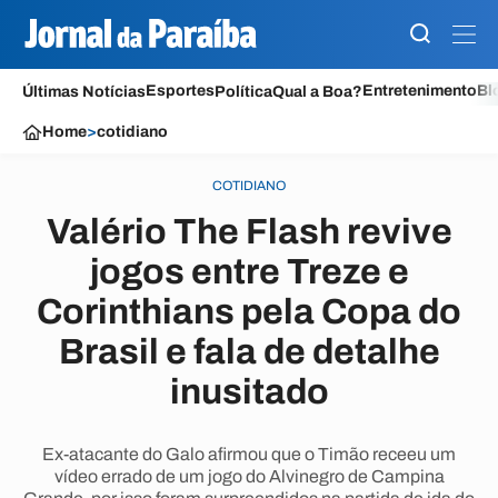
Esportes
Entretenimento
Bl
Últimas Notícias
Política
Qual a Boa?
Home
>
cotidiano
COTIDIANO
Valério The Flash revive
jogos entre Treze e
Corinthians pela Copa do
Brasil e fala de detalhe
inusitado
Ex-atacante do Galo afirmou que o Timão receeu um
vídeo errado de um jogo do Alvinegro de Campina