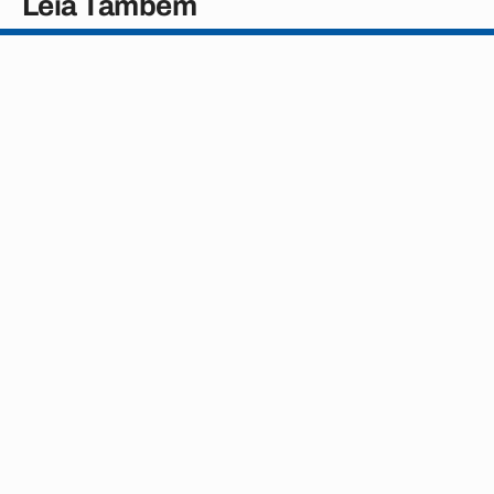
Leia Também