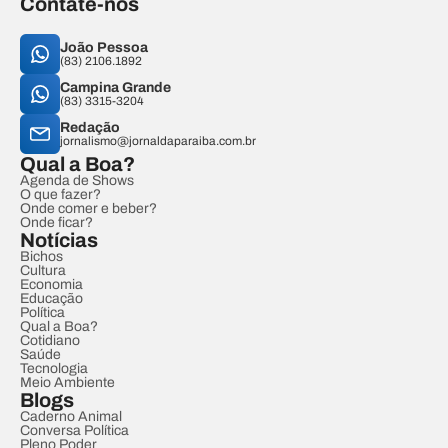
Contate-nos
João Pessoa
(83) 2106.1892
Campina Grande
(83) 3315-3204
Redação
jornalismo@jornaldaparaiba.com.br
Qual a Boa?
Agenda de Shows
O que fazer?
Onde comer e beber?
Onde ficar?
Notícias
Bichos
Cultura
Economia
Educação
Política
Qual a Boa?
Cotidiano
Saúde
Tecnologia
Meio Ambiente
Blogs
Caderno Animal
Conversa Política
Pleno Poder