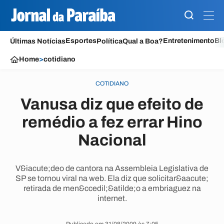
Esportes
Entretenimento
Bl
Últimas Notícias
Política
Qual a Boa?
Home
>
cotidiano
COTIDIANO
Vanusa diz que efeito de
remédio a fez errar Hino
Nacional
V&iacute;deo de cantora na Assembleia Legislativa de
SP se tornou viral na web. Ela diz que solicitar&aacute;
retirada de men&ccedil;&atilde;o a embriaguez na
internet.