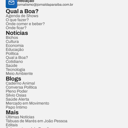
Redação
jornalismo@jornaldaparaiba.com.br
Qual a Boa?
Agenda de Shows
O que fazer?
Onde comer e beber?
Onde ficar?
Notícias
Bichos
Cultura
Economia
Educação
Política
Qual a Boa?
Cotidiano
Saúde
Tecnologia
Meio Ambiente
Blogs
Caderno Animal
Conversa Política
Pleno Poder
Sílvio Osias
Saúde Alerta
Mercado em Movimento
Papo Íntimo
Mais
Últimas Notícias
Tábuas de Marés em João Pessoa
Editais