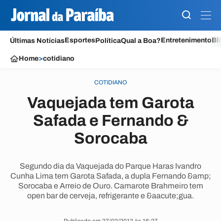
Esportes
Entretenimento
Bl
Últimas Notícias
Política
Qual a Boa?
Home
>
cotidiano
COTIDIANO
Vaquejada tem Garota
Safada e Fernando &
Sorocaba
Segundo dia da Vaquejada do Parque Haras Ivandro
Cunha Lima tem Garota Safada, a dupla Fernando &amp;
Sorocaba e Arreio de Ouro. Camarote Brahmeiro tem
open bar de cerveja, refrigerante e &aacute;gua.