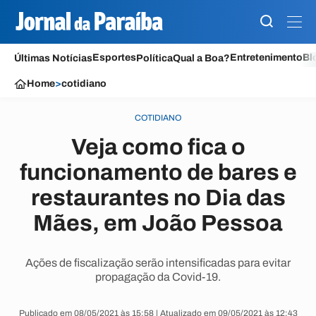
Esportes
Entretenimento
Bl
Últimas Notícias
Política
Qual a Boa?
Home
>
cotidiano
COTIDIANO
Veja como fica o
funcionamento de bares e
restaurantes no Dia das
Mães, em João Pessoa
Ações de fiscalização serão intensificadas para evitar
propagação da Covid-19.
Publicado em 08/05/2021 às 15:58 | Atualizado em 09/05/2021 às 12:43