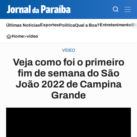
Esportes
Entretenimento
Bl
Últimas Notícias
Política
Qual a Boa?
Home
>
vídeo
VÍDEO
Veja como foi o primeiro
fim de semana do São
João 2022 de Campina
Grande
Diogo Almeida • 14/06/2022 às 10:51
- há XX semanas