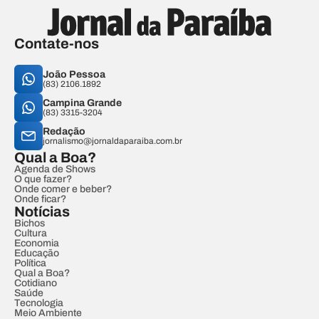
Contate-nos
João Pessoa
(83) 2106.1892
Campina Grande
(83) 3315-3204
Redação
jornalismo@jornaldaparaiba.com.br
Qual a Boa?
Agenda de Shows
O que fazer?
Onde comer e beber?
Onde ficar?
Notícias
Bichos
Cultura
Economia
Educação
Política
Qual a Boa?
Cotidiano
Saúde
Tecnologia
Meio Ambiente