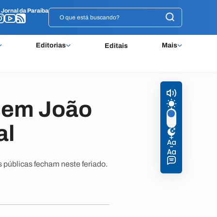
o
o
Jornal da Paraíba
Jornal da Paraíba
Editorias
Mais
Editais
a em João
al
 públicas fecham neste feriado.