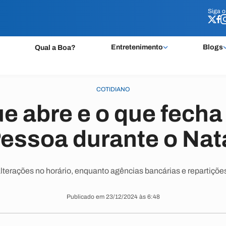
Siga 
Siga 
Entretenimento
Blogs
Qual a Boa?
COTIDIANO
ue abre e o que fech
essoa durante o Nat
terações no horário, enquanto agências bancárias e repartições
Publicado em 23/12/2024 às 6:48