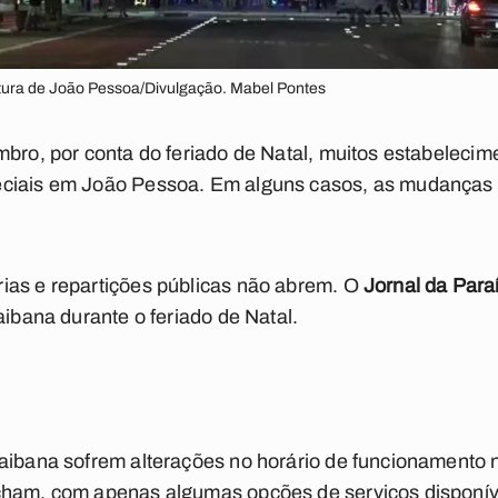
itura de João Pessoa/Divulgação. Mabel Pontes
mbro, por conta do feriado de Natal, muitos estabeleci
eciais em João Pessoa. Em alguns casos, as mudança
ias e repartições públicas não abrem. O
Jornal da Para
aibana durante o feriado de Natal.
aibana sofrem alterações no horário de funcionamento n
cham, com apenas algumas opções de serviços disponív