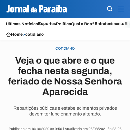
Esportes
Entretenimento
Bl
Últimas Notícias
Política
Qual a Boa?
Home
>
cotidiano
COTIDIANO
Veja o que abre e o que
fecha nesta segunda,
feriado de Nossa Senhora
Aparecida
Repartições públicas e estabelecimentos privados
devem ter funcionamento alterado.
Publicado em 10/10/2020 às 9:50 | Atualizado em 26/08/2021 às 23:26