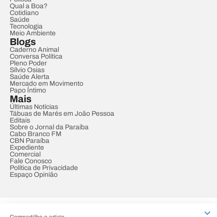
Qual a Boa?
Cotidiano
Saúde
Tecnologia
Meio Ambiente
Blogs
Caderno Animal
Conversa Política
Pleno Poder
Sílvio Osias
Saúde Alerta
Mercado em Movimento
Papo Íntimo
Mais
Últimas Notícias
Tábuas de Marés em João Pessoa
Editais
Sobre o Jornal da Paraíba
Cabo Branco FM
CBN Paraíba
Expediente
Comercial
Fale Conosco
Política de Privacidade
Espaço Opinião
© REDE PARAÍBA DE COMUNICAÇÃO
Compartilhe o artigo