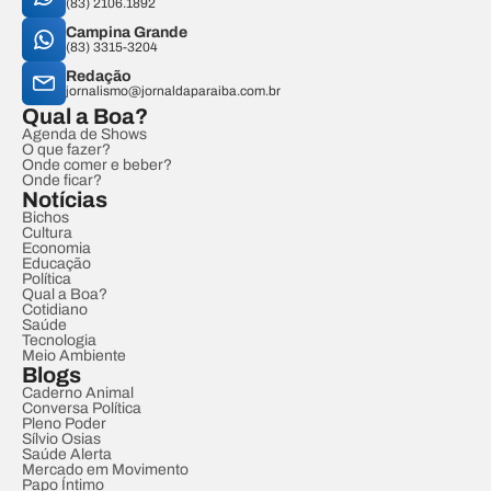
(83) 2106.1892
Campina Grande
(83) 3315-3204
Redação
jornalismo@jornaldaparaiba.com.br
Qual a Boa?
Agenda de Shows
O que fazer?
Onde comer e beber?
Onde ficar?
Notícias
Bichos
Cultura
Economia
Educação
Política
Qual a Boa?
Cotidiano
Saúde
Tecnologia
Meio Ambiente
Blogs
Caderno Animal
Conversa Política
Pleno Poder
Sílvio Osias
Saúde Alerta
Mercado em Movimento
Papo Íntimo