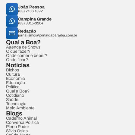
João Pessoa
(83) 2106.1892
Campina Grande
(83) 3315-3204
Redação
jornalismo@jornaldaparaiba.com.br
Qual a Boa?
Agenda de Shows
O que fazer?
Onde comer e beber?
Onde ficar?
Notícias
Bichos
Cultura
Economia
Educação
Política
Qual a Boa?
Cotidiano
Saúde
Tecnologia
Meio Ambiente
Blogs
Caderno Animal
Conversa Política
Pleno Poder
Sílvio Osias