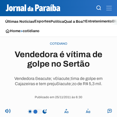
Esportes
Entretenimento
Bl
Últimas Notícias
Política
Qual a Boa?
Home
>
cotidiano
COTIDIANO
Vendedora é vítima de
golpe no Sertão
Vendedora &eacute; v&iacute;tima de golpe em
Cajazeiras e tem preju&iacute;zo de R$ 5,3 mil.
Publicado em 25/11/2011 às 6:30