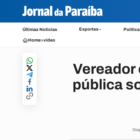
Esportes
Últimas Notícias
Política
Home
>
vídeo
Vereador 
pública 
Diog