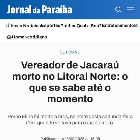
Esportes
Entretenimento
Bl
Últimas Notícias
Política
Qual a Boa?
Home
>
cotidiano
COTIDIANO
Vereador de Jacaraú
morto no Litoral Norte: o
que se sabe até o
momento
Peron Filho foi morto a tiros, na noite desta segunda-feira
(15), quando voltava para casa de moto.
Publicado em 16/09/2025 às 16:05