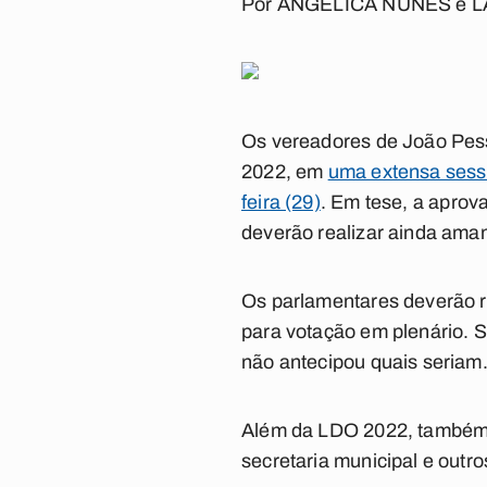
Por
ANGÉLICA NUNES
e
L
Os vereadores de João Pesso
2022, em
uma extensa sessã
feira (29)
. Em tese, a aprov
deverão realizar ainda aman
Os parlamentares deverão r
para votação em plenário. 
não antecipou quais seriam
Além da LDO 2022, também
secretaria municipal e outr