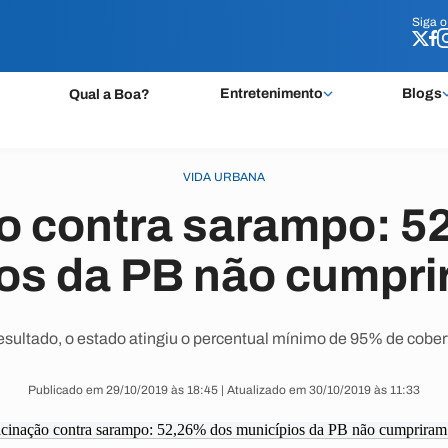
Siga 
Siga 
Entretenimento
Blogs
Qual a Boa?
VIDA URBANA
o contra sarampo: 5
os da PB não cumpr
esultado, o estado atingiu o percentual mínimo de 95% de cobert
Publicado em 29/10/2019 às 18:45 | Atualizado em 30/10/2019 às 11:33