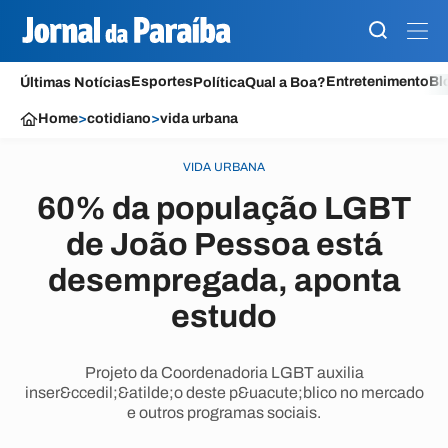
Esportes
Entretenimento
Bl
Últimas Notícias
Política
Qual a Boa?
Home
>
cotidiano
>
vida urbana
VIDA URBANA
60% da população LGBT
de João Pessoa está
desempregada, aponta
estudo
Projeto da Coordenadoria LGBT auxilia
inser&ccedil;&atilde;o deste p&uacute;blico no mercado
e outros programas sociais.