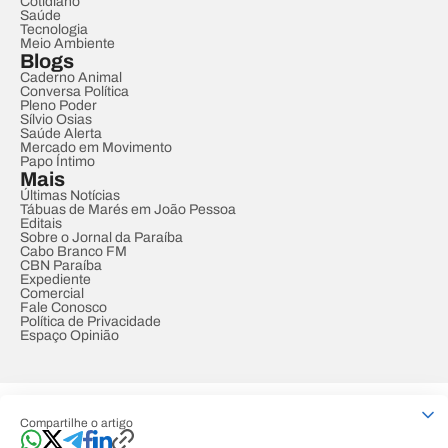
Cotidiano
Saúde
Tecnologia
Meio Ambiente
Blogs
Caderno Animal
Conversa Política
Pleno Poder
Sílvio Osias
Saúde Alerta
Mercado em Movimento
Papo Íntimo
Mais
Últimas Notícias
Tábuas de Marés em João Pessoa
Editais
Sobre o Jornal da Paraíba
Cabo Branco FM
CBN Paraíba
Expediente
Comercial
Fale Conosco
Política de Privacidade
Espaço Opinião
© REDE PARAÍBA DE COMUNICAÇÃO
Compartilhe o artigo
Developed by
Designed by