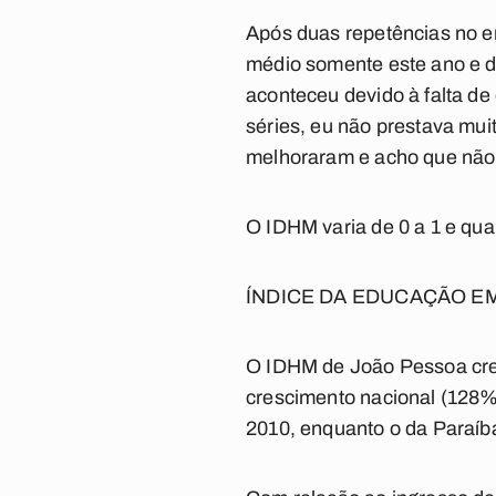
Após duas repetências no e
médio somente este ano e d
aconteceu devido à falta de 
séries, eu não prestava mui
melhoraram e acho que não v
O IDHM varia de 0 a 1 e qua
ÍNDICE DA EDUCAÇÃO EM
O IDHM de João Pessoa cres
crescimento nacional (128%
2010, enquanto o da Paraíba