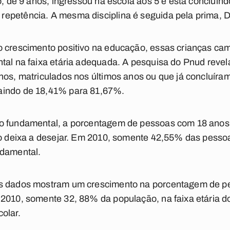
o, de 9 anos, ingressou na escola aos 5 e está concluind
petência. A mesma disciplina é seguida pela prima, Da
o crescimento positivo na educação, essas crianças ca
tal na faixa etária adequada. A pesquisa do Pnud reve
nos, matriculados nos últimos anos ou que já concluír
aindo de 18,41% para 81,67%.
no fundamental, a porcentagem de pessoas com 18 ano
do deixa a desejar. Em 2010, somente 42,55% das pessoa
ndamental.
os dados mostram um crescimento na porcentagem de pe
 2010, somente 32, 88% da população, na faixa etária d
olar.