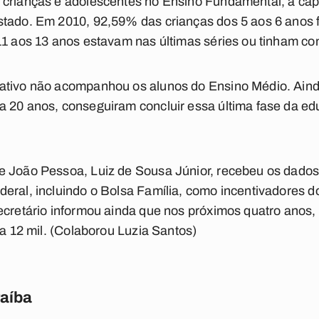
 crianças e adolescentes no Ensino Fundamental, a ca
stado. Em 2010, 92,59% das crianças dos 5 aos 6 anos 
11 aos 13 anos estavam nas últimas séries ou tinham conc
ativo não acompanhou os alunos do Ensino Médio. Aind
a 20 anos, conseguiram concluir essa última fase da e
e João Pessoa, Luiz de Sousa Júnior, recebeu os dado
eral, incluindo o Bolsa Família, como incentivadores 
secretário informou ainda que nos próximos quatro anos
a 12 mil.
(Colaborou Luzia Santos)
raíba