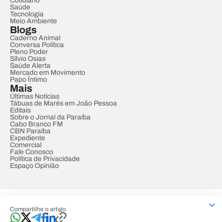
Cotidiano
Saúde
Tecnologia
Meio Ambiente
Blogs
Caderno Animal
Conversa Política
Pleno Poder
Sílvio Osias
Saúde Alerta
Mercado em Movimento
Papo Íntimo
Mais
Últimas Notícias
Tábuas de Marés em João Pessoa
Editais
Sobre o Jornal da Paraíba
Cabo Branco FM
CBN Paraíba
Expediente
Comercial
Fale Conosco
Política de Privacidade
Espaço Opinião
© REDE PARAÍBA DE COMUNICAÇÃO
Compartilhe o artigo
Developed by
Designed by