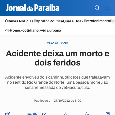
Esportes
Entretenimento
Bl
Últimas Notícias
Política
Qual a Boa?
Home
>
cotidiano
>
vida urbana
VIDA URBANA
Acidente deixa um morto e
dois feridos
Acidente envolveu dois caminh&otilde;es que trafegavam
no sentido Rio Grande do Norte; uma pessoa morreu ao
ser arremessada do ve&iacute;culo.
Publicado em 27/10/2012 às 6:00