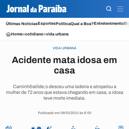
Esportes
Entretenimento
Bl
Últimas Notícias
Política
Qual a Boa?
Home
>
cotidiano
>
vida urbana
VIDA URBANA
Acidente mata idosa em
casa
Caminh&atilde;o desceu uma ladeira e atropelou a
mulher de 72 anos que estava chegando em casa; a idosa
teve morte imediata.
Publicado em 09/03/2013 às 6:00