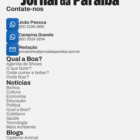
Contate-nos
João Pessoa
(83) 2106.1892
Campina Grande
(83) 3315-3204
Redação
jornalismo@jornaldaparaiba.com.br
Qual a Boa?
Agenda de Shows
O que fazer?
Onde comer e beber?
Onde ficar?
Notícias
Bichos
Cultura
Economia
Educação
Política
Qual a Boa?
Cotidiano
Saúde
Tecnologia
Meio Ambiente
Blogs
Caderno Animal