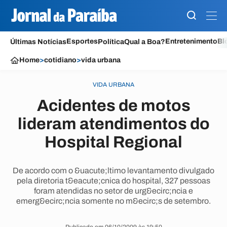
Esportes
Entretenimento
Bl
Últimas Notícias
Política
Qual a Boa?
Home
>
cotidiano
>
vida urbana
VIDA URBANA
Acidentes de motos
lideram atendimentos do
Hospital Regional
De acordo com o &uacute;ltimo levantamento divulgado
pela diretoria t&eacute;cnica do hospital, 327 pessoas
foram atendidas no setor de urg&ecirc;ncia e
emerg&ecirc;ncia somente no m&ecirc;s de setembro.