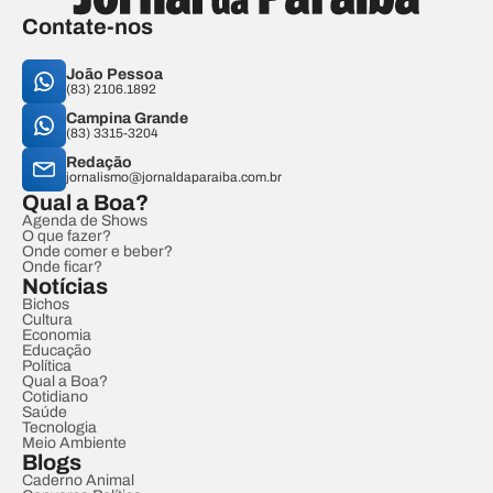
Contate-nos
João Pessoa
(83) 2106.1892
Campina Grande
(83) 3315-3204
Redação
jornalismo@jornaldaparaiba.com.br
Qual a Boa?
Agenda de Shows
O que fazer?
Onde comer e beber?
Onde ficar?
Notícias
Bichos
Cultura
Economia
Educação
Política
Qual a Boa?
Cotidiano
Saúde
Tecnologia
Meio Ambiente
Blogs
Caderno Animal