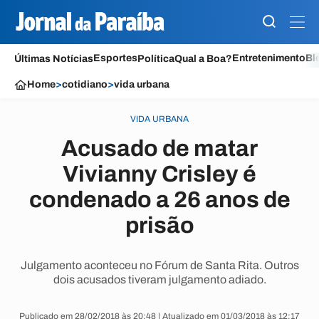
Esportes
Entretenimento
Bl
Últimas Notícias
Política
Qual a Boa?
Home
>
cotidiano
>
vida urbana
VIDA URBANA
Acusado de matar
Vivianny Crisley é
condenado a 26 anos de
prisão
Julgamento aconteceu no Fórum de Santa Rita. Outros
dois acusados tiveram julgamento adiado.
Publicado em 28/02/2018 às 20:48 | Atualizado em 01/03/2018 às 12:17