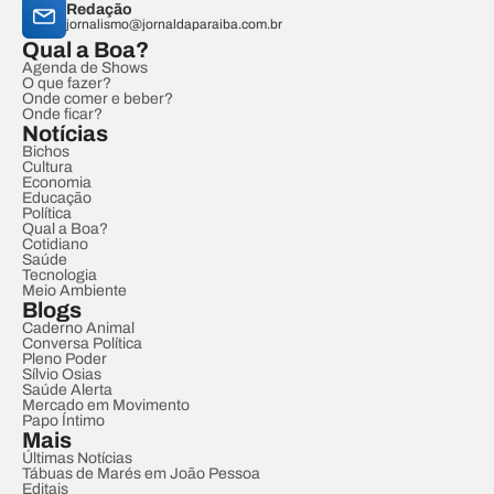
Redação
jornalismo@jornaldaparaiba.com.br
Qual a Boa?
Agenda de Shows
O que fazer?
Onde comer e beber?
Onde ficar?
Notícias
Bichos
Cultura
Economia
Educação
Política
Qual a Boa?
Cotidiano
Saúde
Tecnologia
Meio Ambiente
Blogs
Caderno Animal
Conversa Política
Pleno Poder
Sílvio Osias
Saúde Alerta
Mercado em Movimento
Papo Íntimo
Mais
Últimas Notícias
Tábuas de Marés em João Pessoa
Editais