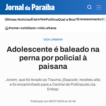
Esportes
Entretenimento
Bl
Últimas Notícias
Política
Qual a Boa?
Home
>
cotidiano
>
vida urbana
VIDA URBANA
Adolescente é baleado na
perna por policial à
paisana
Jovem, que foi levado ao Trauma, j&aacute; recebeu alta
e foi encaminhado para a Central de Pol&iacute;cia.
&nbsp;
Publicado em 06/07/2016 às 16:48