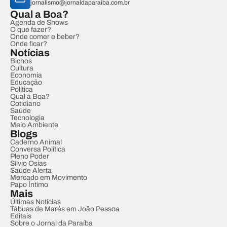
jornalismo@jornaldaparaiba.com.br
Qual a Boa?
Agenda de Shows
O que fazer?
Onde comer e beber?
Onde ficar?
Notícias
Bichos
Cultura
Economia
Educação
Política
Qual a Boa?
Cotidiano
Saúde
Tecnologia
Meio Ambiente
Blogs
Caderno Animal
Conversa Política
Pleno Poder
Sílvio Osias
Saúde Alerta
Mercado em Movimento
Papo Íntimo
Mais
Últimas Notícias
Tábuas de Marés em João Pessoa
Editais
Sobre o Jornal da Paraíba