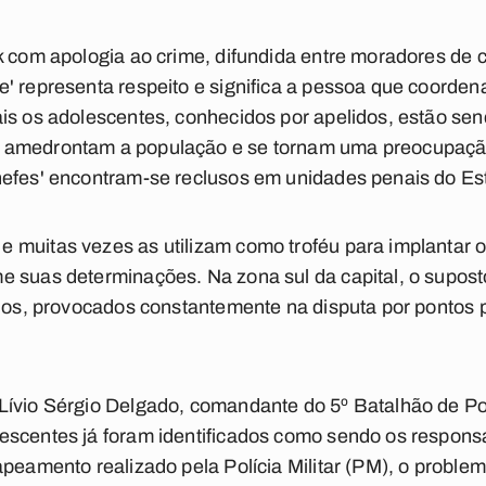
nk com apologia ao crime, difundida entre moradores de
' representa respeito e significa a pessoa que coordena
is os adolescentes, conhecidos por apelidos, estão sen
amedrontam a população e se tornam uma preocupação 
hefes' encontram-se reclusos em unidades penais do Es
 muitas vezes as utilizam como troféu para implantar 
e suas determinações. Na zona sul da capital, o supos
eios, provocados constantemente na disputa por pontos 
Lívio Sérgio Delgado, comandante do 5º Batalhão de Pol
scentes já foram identificados como sendo os responsá
apeamento realizado pela Polícia Militar (PM), o proble