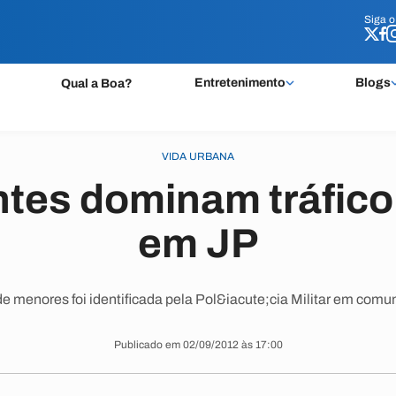
Siga 
Siga 
Entretenimento
Blogs
Qual a Boa?
VIDA URBANA
tes dominam tráfico
em JP
e menores foi identificada pela Pol&iacute;cia Militar em comu
Publicado em 02/09/2012 às 17:00