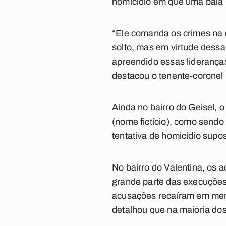
homicídio em que uma bala 
“Ele comanda os crimes na 
solto, mas em virtude dessa
apreendido essas lideranças
destacou o tenente-coronel 
Ainda no bairro do Geisel, 
(nome fictício), como send
tentativa de homicídio sup
No bairro do Valentina, os 
grande parte das execuções
acusações recaíram em meno
detalhou que na maioria do