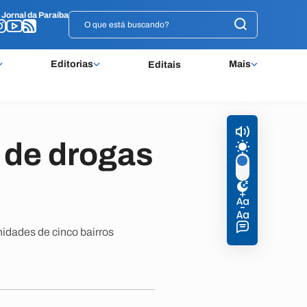
o
o
Jornal da Paraíba
Jornal da Paraíba
Editorias
Mais
Editais
 de drogas
nidades de cinco bairros