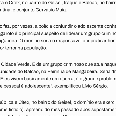
e Citex, no bairro do Geisel, Iraque e Balcão, no bair
entina, e conjunto Gervásio Maia.
 faz, por vezes, a polícia confundir o adolescente con
 garoto é o principal suspeito de liderar um grupo crim
beira. O menino seria o responsável por praticar homic
r terror na população.
do Cidade Verde. É de um grupo criminoso que atua naqu
idade do Balcão, na Feirinha de Mangabeira. Seria 'Ira
. Eles vivem basicamente em guerra, é o grande problem
 pessoal é adolescente”, exemplificou Lívio Sérgio.
ica e Citex, no bairro do Geisel, o domínio era exerc
ome fictício), apreendido mês passado após supostament