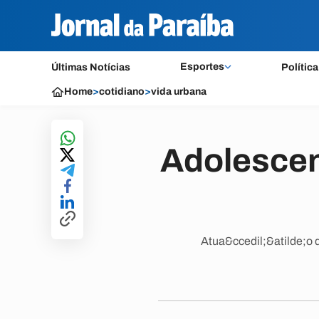
Esportes
Últimas Notícias
Política
Home
>
cotidiano
>
vida urbana
Adolescen
Atua&ccedil;&atilde;o d