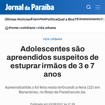
Esportes
Entretenimento
Bl
Últimas Notícias
Política
Qual a Boa?
Home
>
cotidiano
>
vida urbana
VIDA URBANA
Adolescentes são
apreendidos suspeitos de
estuprar irmãos de 3 e 7
anos
Apreens&atilde;o foi feita nesta ter&ccedil;a-feira (22) em
Bananeiras, no Brejo da Para&iacute;ba.
Publicado em 23/08/2017 às 17:26