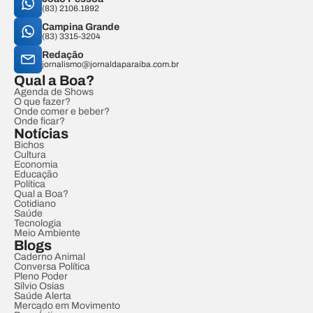
(83) 2106.1892
Campina Grande
(83) 3315-3204
Redação
jornalismo@jornaldaparaiba.com.br
Qual a Boa?
Agenda de Shows
O que fazer?
Onde comer e beber?
Onde ficar?
Notícias
Bichos
Cultura
Economia
Educação
Política
Qual a Boa?
Cotidiano
Saúde
Tecnologia
Meio Ambiente
Blogs
Caderno Animal
Conversa Política
Pleno Poder
Sílvio Osias
Saúde Alerta
Mercado em Movimento