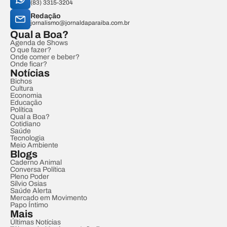
(83) 3315-3204
Redação
jornalismo@jornaldaparaiba.com.br
Qual a Boa?
Agenda de Shows
O que fazer?
Onde comer e beber?
Onde ficar?
Notícias
Bichos
Cultura
Economia
Educação
Política
Qual a Boa?
Cotidiano
Saúde
Tecnologia
Meio Ambiente
Blogs
Caderno Animal
Conversa Política
Pleno Poder
Sílvio Osias
Saúde Alerta
Mercado em Movimento
Papo Íntimo
Mais
Últimas Notícias