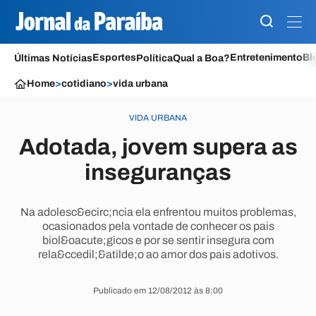
Esportes
Entretenimento
Bl
Últimas Notícias
Política
Qual a Boa?
Home
>
cotidiano
>
vida urbana
VIDA URBANA
Adotada, jovem supera as
inseguranças
Na adolesc&ecirc;ncia ela enfrentou muitos problemas,
ocasionados pela vontade de conhecer os pais
biol&oacute;gicos e por se sentir insegura com
rela&ccedil;&atilde;o ao amor dos pais adotivos.
Publicado em 12/08/2012 às 8:00