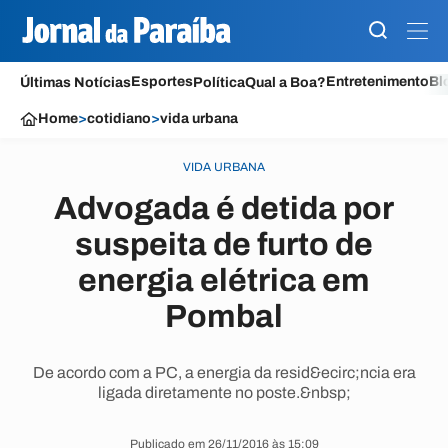
Esportes
Entretenimento
Bl
Últimas Notícias
Política
Qual a Boa?
Home
>
cotidiano
>
vida urbana
VIDA URBANA
Advogada é detida por
suspeita de furto de
energia elétrica em
Pombal
De acordo com a PC, a energia da resid&ecirc;ncia era
ligada diretamente no poste.&nbsp;
Publicado em 26/11/2016 às 15:09