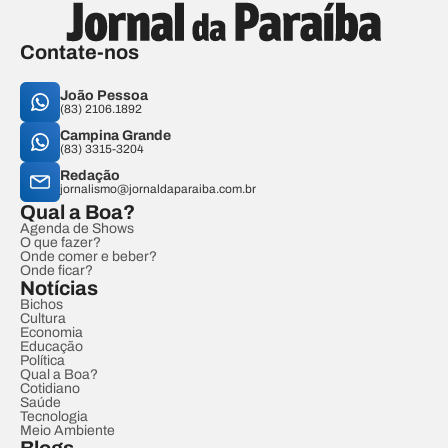
Contate-nos
João Pessoa
(83) 2106.1892
Campina Grande
(83) 3315-3204
Redação
jornalismo@jornaldaparaiba.com.br
Qual a Boa?
Agenda de Shows
O que fazer?
Onde comer e beber?
Onde ficar?
Notícias
Bichos
Cultura
Economia
Educação
Política
Qual a Boa?
Cotidiano
Saúde
Tecnologia
Meio Ambiente