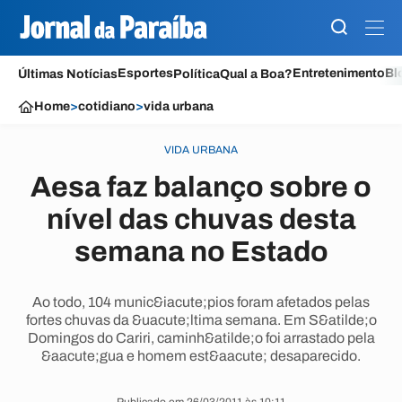
Esportes
Entretenimento
Bl
Últimas Notícias
Política
Qual a Boa?
Home
>
cotidiano
>
vida urbana
VIDA URBANA
Aesa faz balanço sobre o
nível das chuvas desta
semana no Estado
Ao todo, 104 munic&iacute;pios foram afetados pelas
fortes chuvas da &uacute;ltima semana. Em S&atilde;o
Domingos do Cariri, caminh&atilde;o foi arrastado pela
&aacute;gua e homem est&aacute; desaparecido.