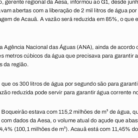
, gerente regional da Aesa, informou ao G1, desde jun
am abertas com a liberação de 2 mil litros de água po
agem de Acauã. A vazão será reduzida em 85%, o que equ
la Agência Nacional das Águas (ANA), ainda de acordo 
s metros cúbicos da água que precisava para garantir 
s da região.
 que os 300 litros de água por segundo são para garanti
azão reduzida pode servir para garantir água corrente no 
o, Boqueirão estava com
115,2 milhões de m³ de água, q
o com dados da Aesa, o volume atual do açude que ab
24,4% (100,1 milhões de m³). Acauã está com 11,45% do 